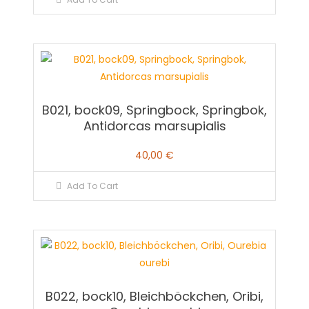
B021, bock09, Springbock, Springbok,
Antidorcas marsupialis
40,00
€
Add To Cart
B022, bock10, Bleichböckchen, Oribi,