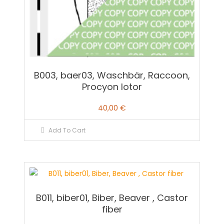
B003, baer03, Waschbär, Raccoon,
Procyon lotor
40,00
€
Add To Cart
B011, biber01, Biber, Beaver , Castor
fiber