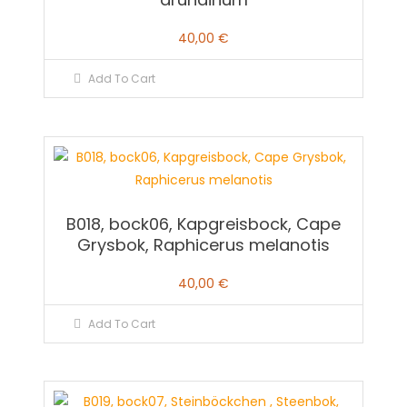
40,00
€
Add To Cart
B018, bock06, Kapgreisbock, Cape
Grysbok, Raphicerus melanotis
40,00
€
Add To Cart