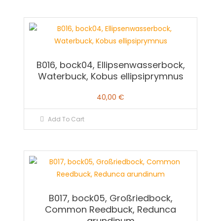
B016, bock04, Ellipsenwasserbock,
Waterbuck, Kobus ellipsiprymnus
40,00
€
Add To Cart
B017, bock05, Großriedbock,
Common Reedbuck, Redunca
arundinum