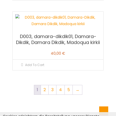
D003, damara-dikdik01, Damara-
Dikdik, Damara Dikdik, Madoqua kirkii
40,00
€
Add To Cart
1
2
3
4
5
→