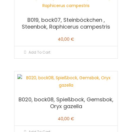
B019, bock07, Steinböckchen ,
Steenbok, Raphicerus campestris
40,00
€
Add To Cart
B020, bock08, Spießbock, Gemsbok,
Oryx gazella
40,00
€
Add To Cart