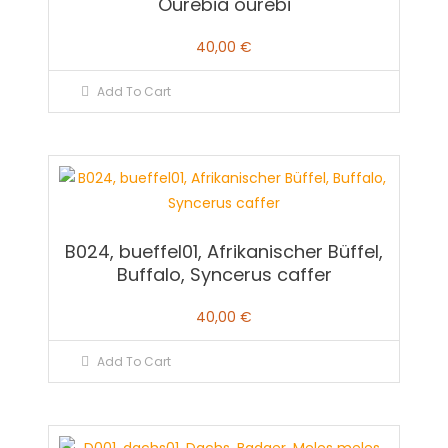
Ourebia ourebi
40,00
€
Add To Cart
B024, bueffel01, Afrikanischer Büffel,
Buffalo, Syncerus caffer
40,00
€
Add To Cart