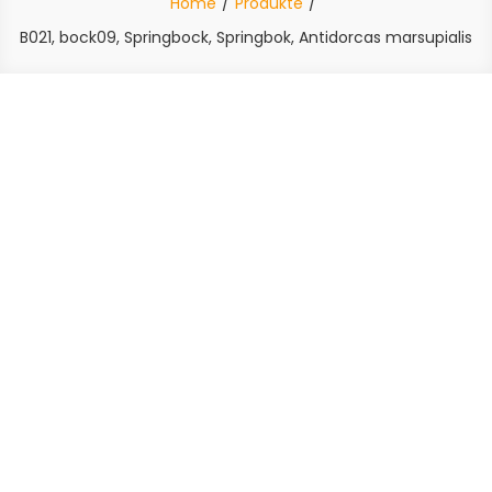
Home
Produkte
B021, bock09, Springbock, Springbok, Antidorcas marsupialis