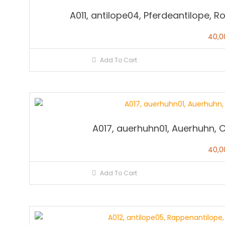
A011, antilope04, Pferdeantilope, 
40,
Add To Cart
A017, auerhuhn01, Auerhuhn, C
40,
Add To Cart