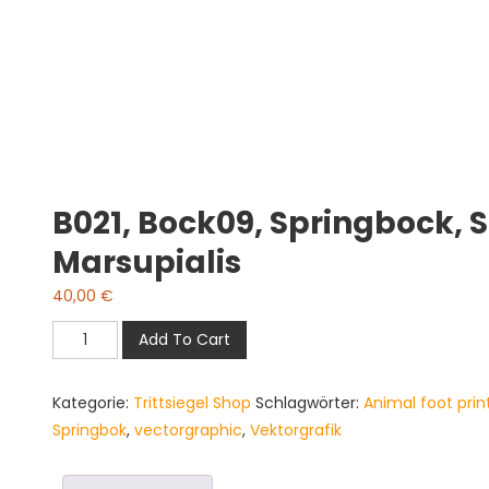
B021, Bock09, Springbock, 
Marsupialis
40,00
€
B021,
Add To Cart
bock09,
Springbock,
Kategorie:
Trittsiegel Shop
Schlagwörter:
Animal foot prin
Springbok,
Springbok
,
vectorgraphic
,
Vektorgrafik
Antidorcas
marsupialis