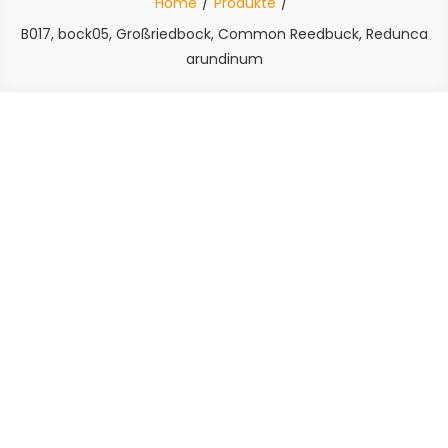
Home
Produkte
B017, bock05, Großriedbock, Common Reedbuck, Redunca
arundinum