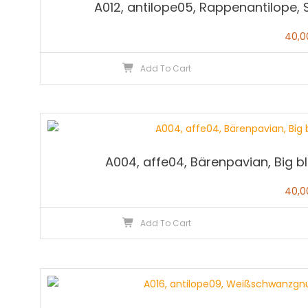
A012, antilope05, Rappenantilope, 
40,
Add To Cart
A004, affe04, Bärenpavian, Big b
40,
Add To Cart