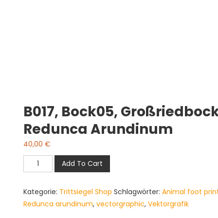
B017, Bock05, Großriedbo
Redunca Arundinum
40,00
€
B017,
Add To Cart
bock05,
Großriedbock,
Kategorie:
Trittsiegel Shop
Schlagwörter:
Animal foot prin
Common
Redunca arundinum
,
vectorgraphic
,
Vektorgrafik
Reedbuck,