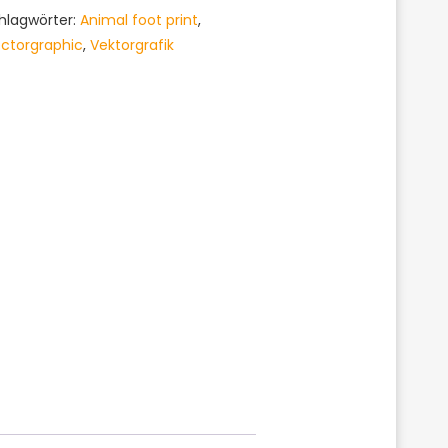
hlagwörter:
Animal foot print
,
ctorgraphic
,
Vektorgrafik