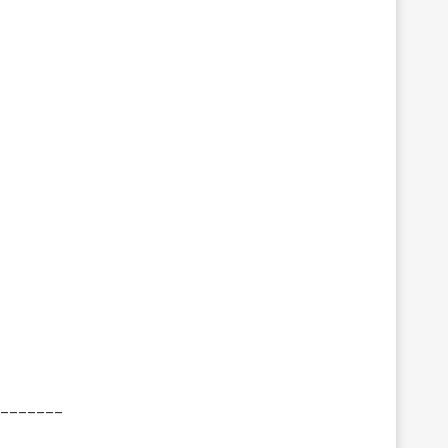
_______