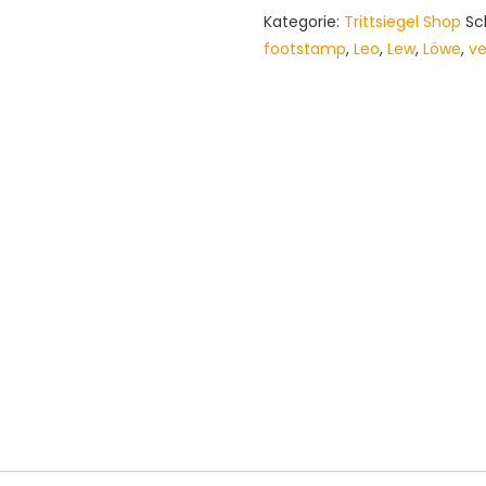
Löwe,
Kategorie:
Trittsiegel Shop
Sc
Lion,
footstamp
,
Leo
,
Lew
,
Löwe
,
ve
Panthera
leo
Menge