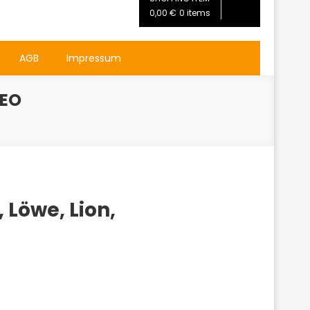
0,00 €
0 items
AGB
Impressum
LEO
 Löwe, Lion,