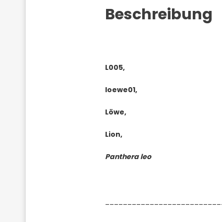
Beschreibung
L005,
loewe01,
Löwe,
Lion,
Panthera leo
__________________________