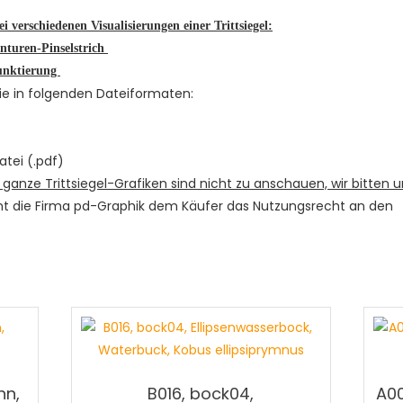
ei verschiedenen Visualisierungen einer Trittsiegel:
onturen-Pinselstrich
Punktierung
 Sie in folgenden Dateiformaten:
tei (.pdf)
 ganze Trittsiegel-Grafiken sind nicht zu anschauen, wir bitten u
mt die Firma pd-Graphik dem Käufer das Nutzungsrecht an den
hn,
B016, bock04,
A00