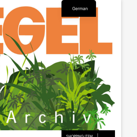
German
English
SHOPPING ITEM