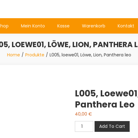
Shop
Mein Konto
Kasse
Warenkorb
Kontakt
05, LOEWE01, LÖWE, LION, PANTHERA 
Home
Produkte
L005, loewe01, Löwe, Lion, Panthera leo
L005, Loewe01,
Panthera Leo
40,00
€
L005,
Add To Cart
loewe01,