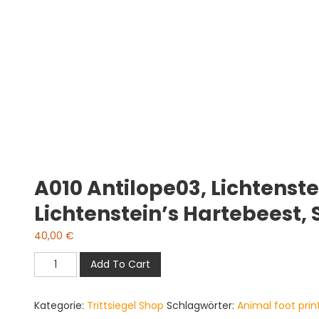
A010 Antilope03, Lichtenst
Lichtenstein’s Hartebeest, 
40,00
€
A010
Add To Cart
antilope03,
Lichtensteins
Kategorie:
Trittsiegel Shop
Schlagwörter:
Animal foot prin
Kuhantilope,