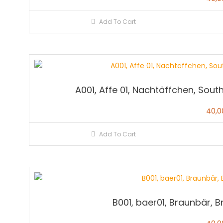
Add To Cart
A001, Affe 01, Nachtäffchen, Sou
40,
Add To Cart
B001, baer01, Braunbär, 