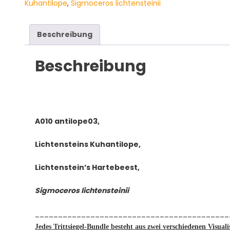
Kuhantilope
,
Sigmoceros lichtensteinii
Lichtenstein's
Hartebeest,
Sigmoceros
Beschreibung
lichtensteinii
Menge
Beschreibung
A010 antilope03,
Lichtensteins Kuhantilope,
Lichtenstein’s Hartebeest,
Sigmoceros lichtensteinii
__________________________________________
Jedes Trittsiegel-Bundle besteht aus zwei verschiedenen Visualis