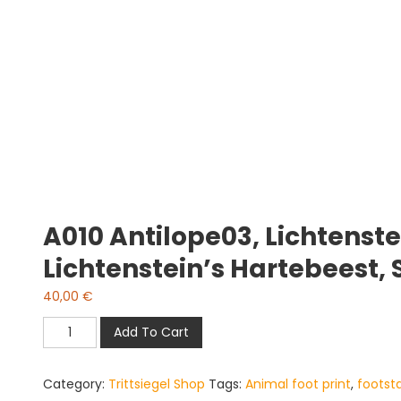
A010 Antilope03, Lichtenst
Lichtenstein’s Hartebeest, 
40,00
€
A010
Add To Cart
antilope03,
Lichtensteins
Category:
Trittsiegel Shop
Tags:
Animal foot print
,
foots
Kuhantilope,