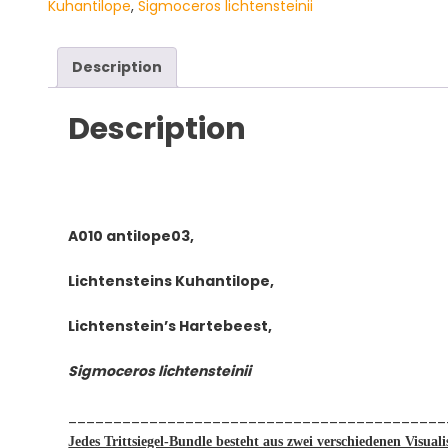
Kuhantilope
,
Sigmoceros lichtensteinii
Lichtenstein's
Hartebeest,
Sigmoceros
Description
lichtensteinii
quantity
Description
A010 antilope03,
Lichtensteins Kuhantilope,
Lichtenstein’s Hartebeest,
Sigmoceros lichtensteinii
__________________________________________
Jedes Trittsiegel-Bundle besteht aus zwei verschiedenen Visualis