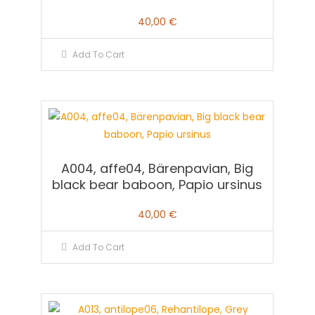
40,00
€
Add To Cart
A004, affe04, Bärenpavian, Big
black bear baboon, Papio ursinus
40,00
€
Add To Cart