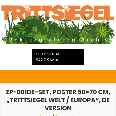
Skip
to
content
Trittsiegel.de Onlineshop
Vektorgrafik Archiv mit Tierspuren
SHOPPING ITEM
0,00 €
0 items
ZP-001DE-SET, POSTER 50×70 CM,
„TRITTSIEGEL WELT / EUROPA“, DE
VERSION