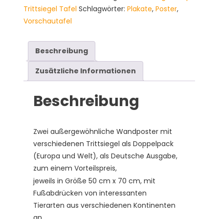
Poster
Trittsiegel Tafel
Schlagwörter:
Plakate
,
Poster
,
50x70
Vorschautafel
cm,
"Trittsiegel
Welt
Beschreibung
/
Zusätzliche Informationen
Europa",
DE
Beschreibung
Version
Menge
Zwei außergewöhnliche Wandposter mit
verschiedenen Trittsiegel als Doppelpack
(Europa und Welt), als Deutsche Ausgabe,
zum einem Vorteilspreis,
jeweils in Größe 50 cm x 70 cm, mit
Fußabdrücken von interessanten
Tierarten aus verschiedenen Kontinenten
an.