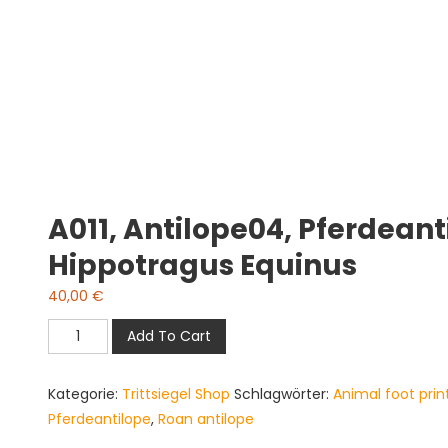
A011, Antilope04, Pferdeant
Hippotragus Equinus
40,00
€
A011,
Add To Cart
antilope04,
Pferdeantilope,
Kategorie:
Trittsiegel Shop
Schlagwörter:
Animal foot prin
Roan
Pferdeantilope
,
Roan antilope
antilope,