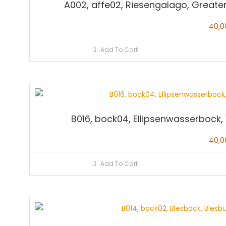
A002, affe02, Riesengalago, Greate
40,
Add To Cart
B016, bock04, Ellipsenwasserbock,
40,
Add To Cart