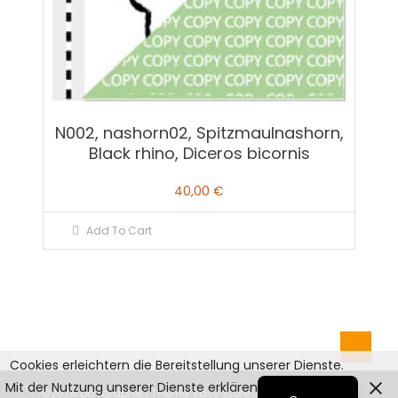
N002, nashorn02, Spitzmaulnashorn,
Black rhino, Diceros bicornis
40,00
€
Add To Cart
Cookies erleichtern die Bereitstellung unserer Dienste.
English
Mit der Nutzung unserer Dienste erklären Sie sich damit
©2024 pd-graphik
|
Theme: Easy Store by
Mystery Themes
.