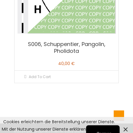
S006, Schuppentier, Pangolin,
Pholidota
40,00
€
Add To Cart
Cookies erleichtern die Bereitstellung unserer Dienste.
English
Mit der Nutzung unserer Dienste erklären Sie sich damit
©2024 pd-graphik
|
Theme: Easy Store by
Mystery Themes
.