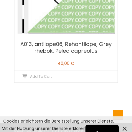
A013, antilope06, Rehantilope, Grey
rhebok, Pelea capreolus
40,00
€
Add To Cart
Cookies erleichtern die Bereitstellung unserer Dienste.
English
Mit der Nutzung unserer Dienste erklären Sie sich damit
©2024 pd-graphik
|
Theme: Easy Store by
Mystery Themes
.