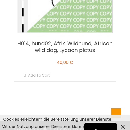
H014, hund02, Afrik. Wildhund, African
wild dog, Lycaon pictus
40,00
€
Add To Cart
Cookies erleichtern die Bereitstellung unserer Dienste.
English
Mit der Nutzung unserer Dienste erklären Sie sich damit
©2024 pd-graphik
|
Theme: Easy Store by
Mystery Themes
.