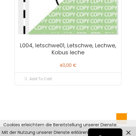
L004, letschwe01, Letschwe, Lechwe,
Kobus leche
40,00
€
Add To Cart
Cookies erleichtern die Bereitstellung unserer Dienste.
English
Mit der Nutzung unserer Dienste erklären Sie sich damit
©2024 pd-graphik
|
Theme: Easy Store by
Mystery Themes
.