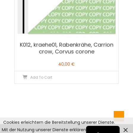
K012, kraehe01, Rabenkrähe, Carrion
crow, Corvus corone
40,00
€
Add To Cart
Cookies erleichtern die Bereitstellung unserer Dienste.
English
Mit der Nutzung unserer Dienste erklären Sie sich damit
©2024 pd-graphik
|
Theme: Easy Store by
Mystery Themes
.