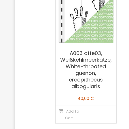
A003 affe03,
Weißkehlmeerkatze,
White-throated
guenon,
ercopithecus
albogularis
40,00
€
Add To
Cart