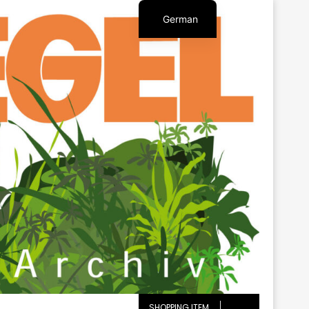
German
English
SHOPPING ITEM