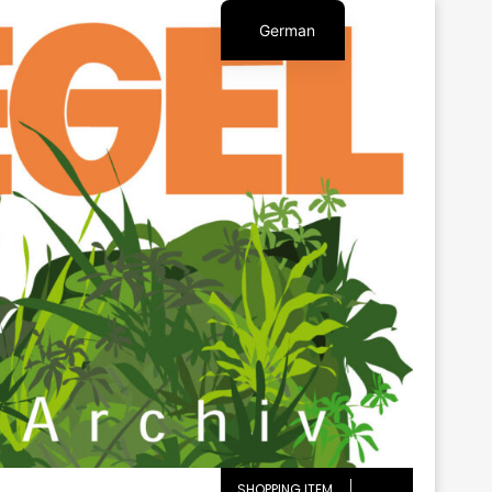
German
English
SHOPPING ITEM