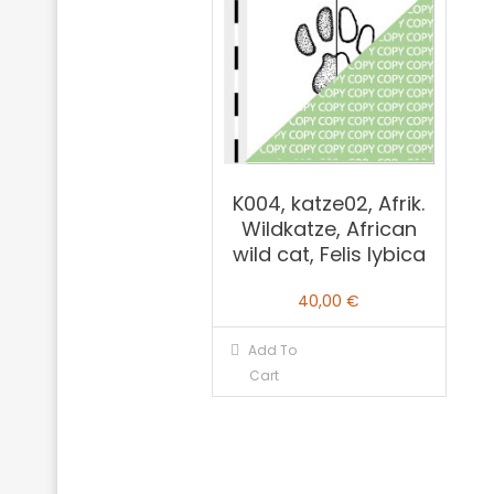
K004, katze02, Afrik.
Wildkatze, African
wild cat, Felis lybica
40,00
€
Add To
Cart