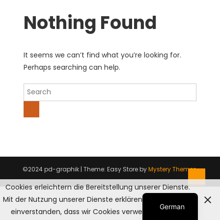
Nothing Found
It seems we can’t find what you’re looking for.
Perhaps searching can help.
©2024 pd-graphik
|
Theme: Easy Store by
Mystery Themes
.
Cookies erleichtern die Bereitstellung unserer Dienste.
English
Mit der Nutzung unserer Dienste erklären Sie sich damit
German
einverstanden, dass wir Cookies verwenden.
OK